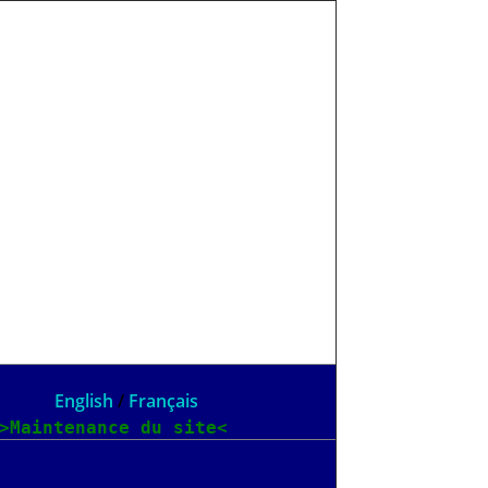
English
/
Français
>Maintenance du site<